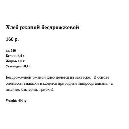
Хлеб ржаной бесдрожжевой
160
р.
кк 240
Белки- 6,4 г
Жиры- 1,0 г
Углеводы- 50,1 г
Бездрожжевой ржаной хлеб печется на закваске. В основе
биомассы закваски находятся природные микроорганизмы (а
именно, бактерии, грибки).
Weight: 400 g