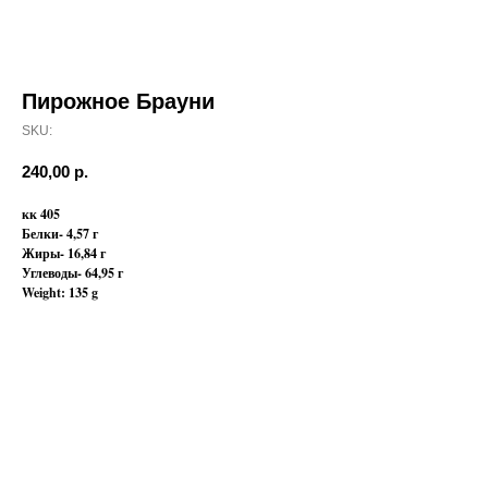
Пирожное Брауни
SKU:
240,00
р.
кк 405
Белки- 4,57 г
Жиры- 16,84 г
Углеводы- 64,95 г
Weight: 135 g